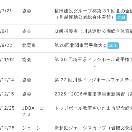
/7/21
協会
横田建設グループ杯第 33 回夏の
（川越運動公園総合体育館）
詳細
/9/1
協会
Ｂ級指導者（川越運動公園総合体育館
/9/22
北関東
第26回北関東選手権大会
詳細
/11/02
協会
第 30 回埼玉県ドッジボール選手
-
/12/14
協会
第 27 回川越ドッジボールフェス
/12/15
協会
2025・2026年度指導員更新講習
/12/25
JDBA・コ
ドッジボール教室さいたま市記念総
ナミ
/12/28
ジェニシ
新起動ジェニシスカップ（岩槻文化