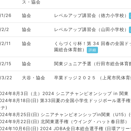
ス・協会
/1/26
協会
レベルアップ講習会（徳力小学校）
/2/2
協会
レベルアップ講習会（山田小学校）
/2/11
協会
くらづくり杯！第 34 回春の全国
園総合体育館）
詳細
/2/15
協会
関東ジュニア予選（行田市総合体育
/3/22
大谷・協会
卒業ドッジ２０２５ （上尾市民体育
2024年8月3日（土）2024 シニアチャンピオンシップ in 
2024年8月18日(日) 第33回夏の全国小学生ドッジボール選手
ナ)
024年8月25日(日) シニアチャンピオンシップin関東（U15
2024年9月22日(日) 北関東選手権（ウイング・ハット春日部）
024年10月6日(日) 2024 JDBA全日本総合選手権 (日環アリ