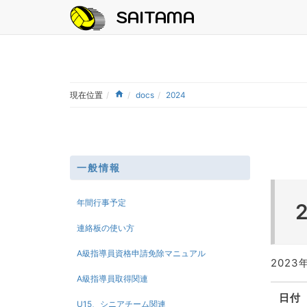
SAITAMA
現在位置
docs
2024
一般情報
年間行事予定
連絡板の使い方
A級指導員資格申請免除マニュアル
2023
A級指導員取得関連
日付
U15、シニアチーム関連