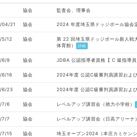
協会
監査会、理事会
/04/21
協会
2024 年度埼玉県ドッジボール協
/5/12
協会
第 22 回埼玉県ドッジボール新人戦
体育館）
詳細
/6/9
協会
JDBA 公認指導者資格【 C 級指導員
/6/16
協会
2024年度 公認C級審判員講習お
/6/23
協会
2024年度 公認C級審判員講習お
/7/6
協会
レベルアップ講習会（徳力小学校）
/7/7
協会
レベルアップ講習会（日高アリーナ
/7/15
協会
埼玉オープン2024（本庄カミケン