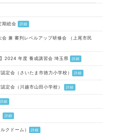
会定期総会
詳細
大会 兼 審判レベルアップ研修会 （上尾市民
】2024 年度 養成講習会 埼玉県
詳細
よび認定会（さいたま市徳力小学校）
詳細
よび認定会（川越市山田小学校）
詳細
詳細
）
詳細
シルクドーム）
詳細